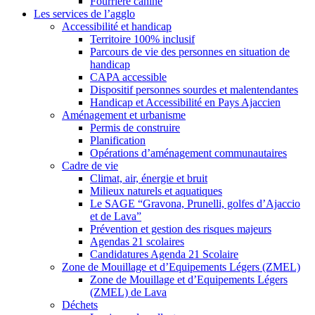
Fourrière canine
Les services de l’agglo
Accessibilité et handicap
Territoire 100% inclusif
Parcours de vie des personnes en situation de
handicap
CAPA accessible
Dispositif personnes sourdes et malentendantes
Handicap et Accessibilité en Pays Ajaccien
Aménagement et urbanisme
Permis de construire
Planification
Opérations d’aménagement communautaires
Cadre de vie
Climat, air, énergie et bruit
Milieux naturels et aquatiques
Le SAGE “Gravona, Prunelli, golfes d’Ajaccio
et de Lava”
Prévention et gestion des risques majeurs
Agendas 21 scolaires
Candidatures Agenda 21 Scolaire
Zone de Mouillage et d’Equipements Légers (ZMEL)
Zone de Mouillage et d’Equipements Légers
(ZMEL) de Lava
Déchets