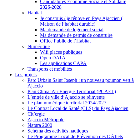
Candidatures Economie Sociale et Solidaire
2026-2028
Habitat
Je construis / je rénove en Pays Ajaccien (
Maison de l’habitat durable)
Ma demande de logement social
Ma demande de permis de construire
Office Public de l’Habitat
Numérique
Wifi places publiques
Open DATA
Les applications CAPA
Transports et mobilités
Les projets
Parc Urbain Saint Joseph : un nouveau poumon vert à
Ajaccio
Plan Climat Air Energie Territorial (PCAET)
L’entrée de ville d’Ajaccio se réinvente
Le plan numérique territorial 2024/2027
Le Contrat Local de Santé (CLS) du Pays Ajaccien
Cit’ergie
Ajaccio Métropole
Natura 2000
Schéma des activités nautiques
Le Programme Local de Prévention des Déchets