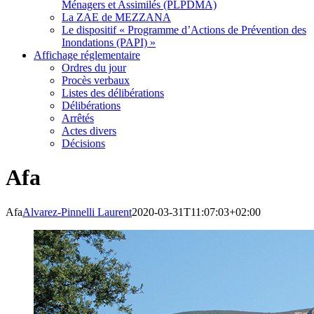
Ménagers et Assimilés (PLPDMA)
La ZAE de MEZZANA
Le dispositif « Programme d’Actions de Prévention des
Inondations (PAPI) »
Affichage réglementaire
Ordres du jour
Procès verbaux
Listes des délibérations
Délibérations
Arrêtés
Actes divers
Décisions
Afa
Afa
Alvarez-Pinnelli Laurent
2020-03-31T11:07:03+02:00