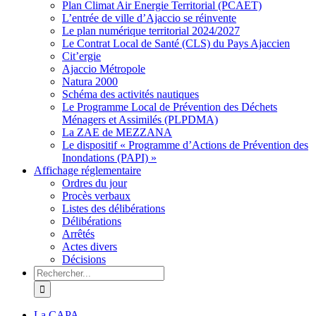
Plan Climat Air Energie Territorial (PCAET)
L’entrée de ville d’Ajaccio se réinvente
Le plan numérique territorial 2024/2027
Le Contrat Local de Santé (CLS) du Pays Ajaccien
Cit’ergie
Ajaccio Métropole
Natura 2000
Schéma des activités nautiques
Le Programme Local de Prévention des Déchets
Ménagers et Assimilés (PLPDMA)
La ZAE de MEZZANA
Le dispositif « Programme d’Actions de Prévention des
Inondations (PAPI) »
Affichage réglementaire
Ordres du jour
Procès verbaux
Listes des délibérations
Délibérations
Arrêtés
Actes divers
Décisions
Rechercher
La CAPA