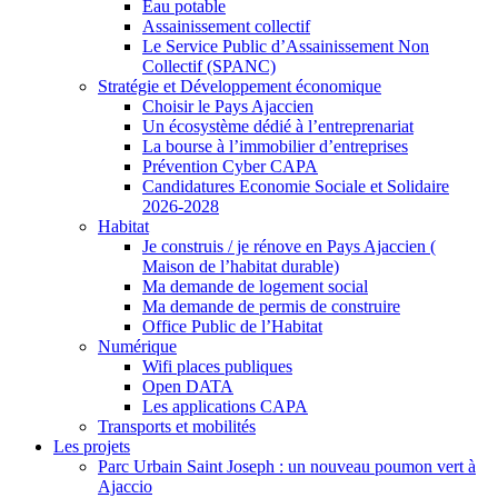
Eau potable
Assainissement collectif
Le Service Public d’Assainissement Non
Collectif (SPANC)
Stratégie et Développement économique
Choisir le Pays Ajaccien
Un écosystème dédié à l’entreprenariat
La bourse à l’immobilier d’entreprises
Prévention Cyber CAPA
Candidatures Economie Sociale et Solidaire
2026-2028
Habitat
Je construis / je rénove en Pays Ajaccien (
Maison de l’habitat durable)
Ma demande de logement social
Ma demande de permis de construire
Office Public de l’Habitat
Numérique
Wifi places publiques
Open DATA
Les applications CAPA
Transports et mobilités
Les projets
Parc Urbain Saint Joseph : un nouveau poumon vert à
Ajaccio