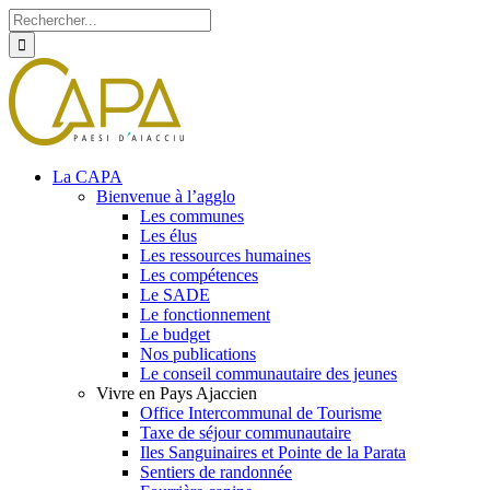
Rechercher
Skip
Facebook
Twitter
Instagram
to
content
La CAPA
Bienvenue à l’agglo
Les communes
Les élus
Les ressources humaines
Les compétences
Le SADE
Le fonctionnement
Le budget
Nos publications
Le conseil communautaire des jeunes
Vivre en Pays Ajaccien
Office Intercommunal de Tourisme
Taxe de séjour communautaire
Iles Sanguinaires et Pointe de la Parata
Sentiers de randonnée