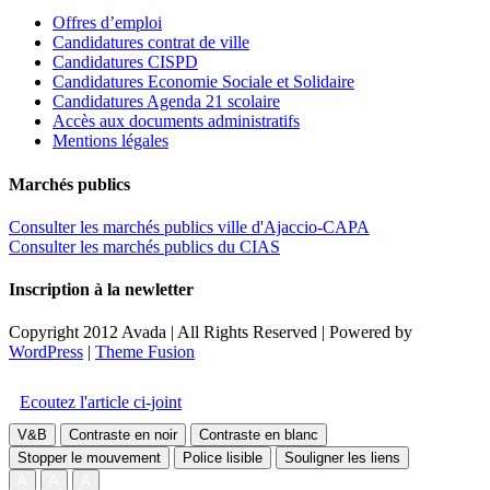
Offres d’emploi
Candidatures contrat de ville
Candidatures CISPD
Candidatures Economie Sociale et Solidaire
Candidatures Agenda 21 scolaire
Accès aux documents administratifs
Mentions légales
Marchés publics
Consulter les marchés publics ville d'Ajaccio-CAPA
Consulter les marchés publics du CIAS
Inscription à la newletter
Copyright 2012 Avada | All Rights Reserved | Powered by
WordPress
|
Theme Fusion
Facebook
Twitter
Instagram
Toggle
Accessibilité
Sliding
Ecoutez l'article ci-joint
Bar
Area
V&B
Contraste en noir
Contraste en blanc
Stopper le mouvement
Police lisible
Souligner les liens
A
A
A