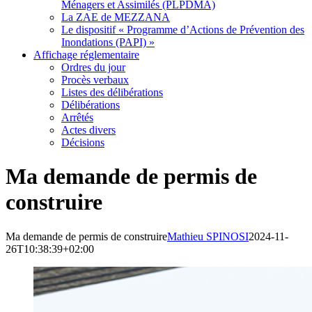
Ménagers et Assimilés (PLPDMA)
La ZAE de MEZZANA
Le dispositif « Programme d’Actions de Prévention des
Inondations (PAPI) »
Affichage réglementaire
Ordres du jour
Procès verbaux
Listes des délibérations
Délibérations
Arrêtés
Actes divers
Décisions
Ma demande de permis de
construire
Ma demande de permis de construire
Mathieu SPINOSI
2024-11-
26T10:38:39+02:00