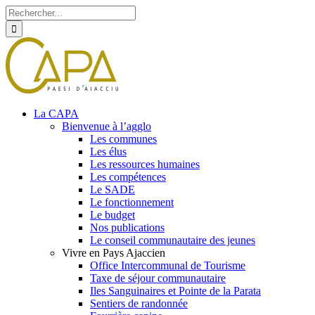
Rechercher
Skip
Facebook
Twitter
Instagram
to
content
La CAPA
Bienvenue à l’agglo
Les communes
Les élus
Les ressources humaines
Les compétences
Le SADE
Le fonctionnement
Le budget
Nos publications
Le conseil communautaire des jeunes
Vivre en Pays Ajaccien
Office Intercommunal de Tourisme
Taxe de séjour communautaire
Iles Sanguinaires et Pointe de la Parata
Sentiers de randonnée