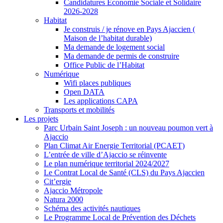
Candidatures Economie Sociale et Solidaire
2026-2028
Habitat
Je construis / je rénove en Pays Ajaccien (
Maison de l’habitat durable)
Ma demande de logement social
Ma demande de permis de construire
Office Public de l’Habitat
Numérique
Wifi places publiques
Open DATA
Les applications CAPA
Transports et mobilités
Les projets
Parc Urbain Saint Joseph : un nouveau poumon vert à
Ajaccio
Plan Climat Air Energie Territorial (PCAET)
L’entrée de ville d’Ajaccio se réinvente
Le plan numérique territorial 2024/2027
Le Contrat Local de Santé (CLS) du Pays Ajaccien
Cit’ergie
Ajaccio Métropole
Natura 2000
Schéma des activités nautiques
Le Programme Local de Prévention des Déchets