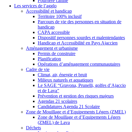
Fourrière canine
Les services de l’agglo
Accessibilité et handicap
Territoire 100% inclusif
Parcours de vie des personnes en situation de
handicap
CAPA accessible
Dispositif personnes sourdes et malentendantes
Handicap et Accessibilité en Pays Ajaccien
Aménagement et urbanisme
Permis de construire
Planification
Opérations d’aménagement communautaires
Cadre de vie
Climat, air, énergie et bruit
Milieux naturels et aquatiques
Le SAGE “Gravona, Prunelli, golfes d’Ajaccio
et de Lava”
Prévention et gestion des risques majeurs
Agendas 21 scolaires
Candidatures Agenda 21 Scolaire
Zone de Mouillage et d’Equipements Légers (ZMEL)
Zone de Mouillage et d’Equipements Légers
(ZMEL) de Lava
Déchets