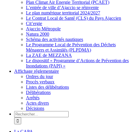
Plan Climat Air Energie Territorial (PCAET)
L’entrée de ville d’Ajaccio se réinvente
Le plan numérique territorial 2024/2027
Le Contrat Local de Santé (CLS) du Pays Ajaccien
Cit’ergie
Ajaccio Métropole
Natura 2000
Schéma des activités nautiques
Le Programme Local de Prévention des Déchets
Ménagers et Assimilés (PLPDMA)
La ZAE de MEZZANA
Le dispositif « Programme d’Actions de Prévention des
Inondations (PAPI) »
Affichage réglementaire
Ordres du jour
Procès verbaux
Listes des délibérations
Délibérations
Arrêtés
Actes divers
Décisions
Rechercher
La CAPA