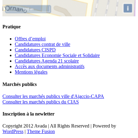
Pratique
Offres d’emploi
Candidatures contrat de ville
Candidatures CISPD
Candidatures Economie Sociale et Solidaire
Candidatures Agenda 21 scolaire
Accès aux documents administratifs
Mentions légales
Marchés publics
Consulter les marchés publics ville d'Ajaccio-CAPA
Consulter les marchés publics du CIAS
Inscription à la newletter
Copyright 2012 Avada | All Rights Reserved | Powered by
WordPress
|
Theme Fusion
Facebook
Twitter
Instagram
Toggle
Accessibilité