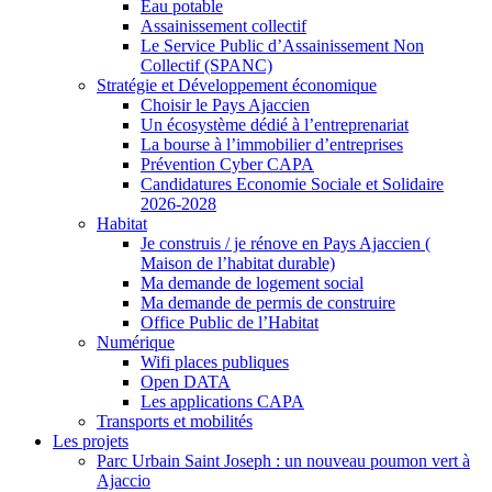
Eau potable
Assainissement collectif
Le Service Public d’Assainissement Non
Collectif (SPANC)
Stratégie et Développement économique
Choisir le Pays Ajaccien
Un écosystème dédié à l’entreprenariat
La bourse à l’immobilier d’entreprises
Prévention Cyber CAPA
Candidatures Economie Sociale et Solidaire
2026-2028
Habitat
Je construis / je rénove en Pays Ajaccien (
Maison de l’habitat durable)
Ma demande de logement social
Ma demande de permis de construire
Office Public de l’Habitat
Numérique
Wifi places publiques
Open DATA
Les applications CAPA
Transports et mobilités
Les projets
Parc Urbain Saint Joseph : un nouveau poumon vert à
Ajaccio