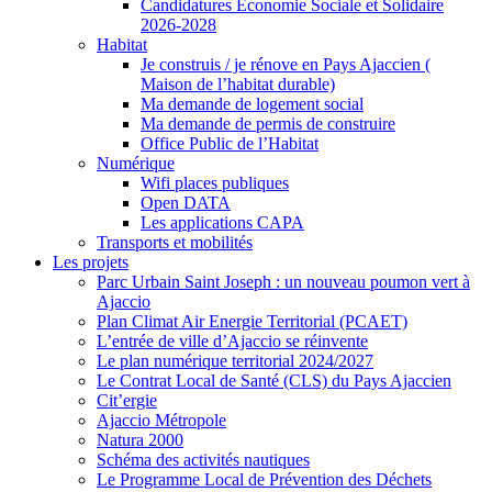
Candidatures Economie Sociale et Solidaire
2026-2028
Habitat
Je construis / je rénove en Pays Ajaccien (
Maison de l’habitat durable)
Ma demande de logement social
Ma demande de permis de construire
Office Public de l’Habitat
Numérique
Wifi places publiques
Open DATA
Les applications CAPA
Transports et mobilités
Les projets
Parc Urbain Saint Joseph : un nouveau poumon vert à
Ajaccio
Plan Climat Air Energie Territorial (PCAET)
L’entrée de ville d’Ajaccio se réinvente
Le plan numérique territorial 2024/2027
Le Contrat Local de Santé (CLS) du Pays Ajaccien
Cit’ergie
Ajaccio Métropole
Natura 2000
Schéma des activités nautiques
Le Programme Local de Prévention des Déchets