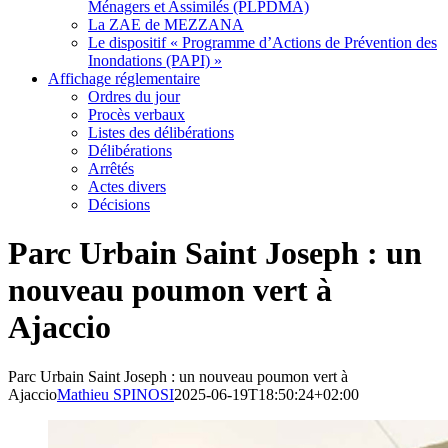
Ménagers et Assimilés (PLPDMA)
La ZAE de MEZZANA
Le dispositif « Programme d’Actions de Prévention des
Inondations (PAPI) »
Affichage réglementaire
Ordres du jour
Procès verbaux
Listes des délibérations
Délibérations
Arrêtés
Actes divers
Décisions
Parc Urbain Saint Joseph : un
nouveau poumon vert à
Ajaccio
Parc Urbain Saint Joseph : un nouveau poumon vert à
Ajaccio
Mathieu SPINOSI
2025-06-19T18:50:24+02:00