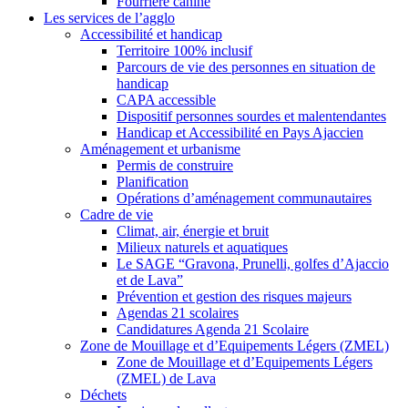
Fourrière canine
Les services de l’agglo
Accessibilité et handicap
Territoire 100% inclusif
Parcours de vie des personnes en situation de
handicap
CAPA accessible
Dispositif personnes sourdes et malentendantes
Handicap et Accessibilité en Pays Ajaccien
Aménagement et urbanisme
Permis de construire
Planification
Opérations d’aménagement communautaires
Cadre de vie
Climat, air, énergie et bruit
Milieux naturels et aquatiques
Le SAGE “Gravona, Prunelli, golfes d’Ajaccio
et de Lava”
Prévention et gestion des risques majeurs
Agendas 21 scolaires
Candidatures Agenda 21 Scolaire
Zone de Mouillage et d’Equipements Légers (ZMEL)
Zone de Mouillage et d’Equipements Légers
(ZMEL) de Lava
Déchets