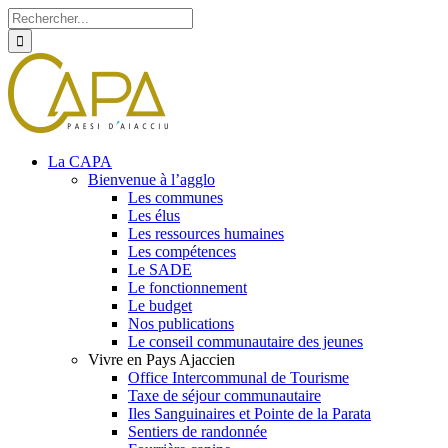
Rechercher
Skip
Facebook
Twitter
Instagram
to
content
La CAPA
Bienvenue à l’agglo
Les communes
Les élus
Les ressources humaines
Les compétences
Le SADE
Le fonctionnement
Le budget
Nos publications
Le conseil communautaire des jeunes
Vivre en Pays Ajaccien
Office Intercommunal de Tourisme
Taxe de séjour communautaire
Iles Sanguinaires et Pointe de la Parata
Sentiers de randonnée