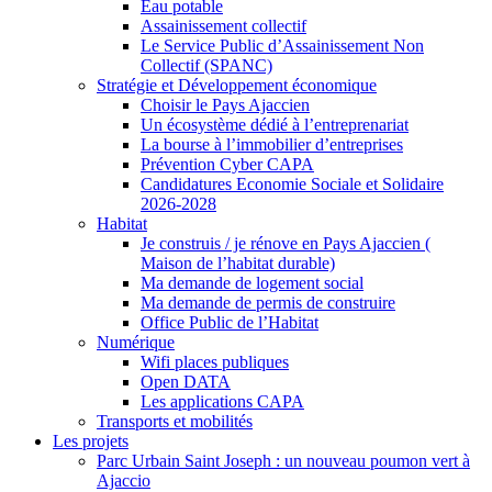
Eau potable
Assainissement collectif
Le Service Public d’Assainissement Non
Collectif (SPANC)
Stratégie et Développement économique
Choisir le Pays Ajaccien
Un écosystème dédié à l’entreprenariat
La bourse à l’immobilier d’entreprises
Prévention Cyber CAPA
Candidatures Economie Sociale et Solidaire
2026-2028
Habitat
Je construis / je rénove en Pays Ajaccien (
Maison de l’habitat durable)
Ma demande de logement social
Ma demande de permis de construire
Office Public de l’Habitat
Numérique
Wifi places publiques
Open DATA
Les applications CAPA
Transports et mobilités
Les projets
Parc Urbain Saint Joseph : un nouveau poumon vert à
Ajaccio