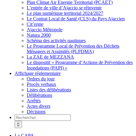
Plan Climat Air Energie Territorial (PCAET)
L’entrée de ville d’Ajaccio se réinvente
Le plan numérique territorial 2024/2027
Le Contrat Local de Santé (CLS) du Pays Ajaccien
Cit’ergie
Ajaccio Métropole
Natura 2000
Schéma des activités nautiques
Le Programme Local de Prévention des Déchets
Ménagers et Assimilés (PLPDMA)
La ZAE de MEZZANA
Le dispositif « Programme d’Actions de Prévention des
Inondations (PAPI) »
Affichage réglementaire
Ordres du jour
Procès verbaux
Listes des délibérations
Délibérations
Arrêtés
Actes divers
Décisions
Rechercher
La CAPA