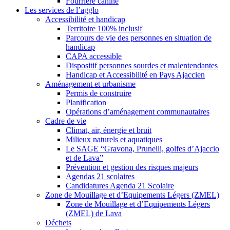
Fourrière canine
Les services de l’agglo
Accessibilité et handicap
Territoire 100% inclusif
Parcours de vie des personnes en situation de
handicap
CAPA accessible
Dispositif personnes sourdes et malentendantes
Handicap et Accessibilité en Pays Ajaccien
Aménagement et urbanisme
Permis de construire
Planification
Opérations d’aménagement communautaires
Cadre de vie
Climat, air, énergie et bruit
Milieux naturels et aquatiques
Le SAGE “Gravona, Prunelli, golfes d’Ajaccio
et de Lava”
Prévention et gestion des risques majeurs
Agendas 21 scolaires
Candidatures Agenda 21 Scolaire
Zone de Mouillage et d’Equipements Légers (ZMEL)
Zone de Mouillage et d’Equipements Légers
(ZMEL) de Lava
Déchets