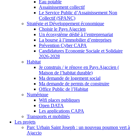
Eau potable
Assainissement collectif
Le Service Public d’Assainissement Non
Collectif (SPANC)
Stratégie et Développement économique
Choisir le Pays Ajaccien
Un écosystème dédié à l’entreprenariat
La bourse à l’immobilier d’entreprises
Prévention Cyber CAPA
Candidatures Economie Sociale et Solidaire
2026-2028
Habitat
Je construis / je rénove en Pays Ajaccien (
Maison de l’habitat durable)
Ma demande de logement social
Ma demande de permis de construire
Office Public de l’Habitat
Numérique
Wifi places publiques
Open DATA
Les applications CAPA
Transports et mobilités
Les projets
Parc Urbain Saint Joseph : un nouveau poumon vert à
Ajaccio