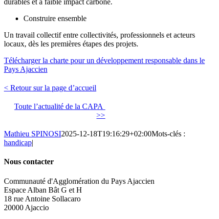
durables et à faible impact carbone.
Construire ensemble
Un travail collectif entre collectivités, professionnels et acteurs
locaux, dès les premières étapes des projets.
Télécharger la charte pour un développement responsable dans le
Pays Ajaccien
< Retour sur la page d’accueil
Toute l’actualité de la CAPA
>>
Mathieu SPINOSI
2025-12-18T19:16:29+02:00
Mots-clés :
handicap
|
Nous contacter
Communauté d'Agglomération du Pays Ajaccien
Espace Alban Bât G et H
18 rue Antoine Sollacaro
20000 Ajaccio