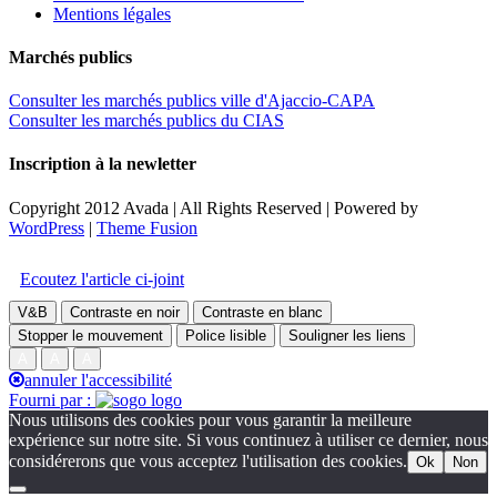
Mentions légales
Marchés publics
Consulter les marchés publics ville d'Ajaccio-CAPA
Consulter les marchés publics du CIAS
Inscription à la newletter
Copyright 2012 Avada | All Rights Reserved | Powered by
WordPress
|
Theme Fusion
Facebook
Twitter
Instagram
Toggle
Accessibilité
Sliding
Ecoutez l'article ci-joint
Bar
Area
V&B
Contraste en noir
Contraste en blanc
Stopper le mouvement
Police lisible
Souligner les liens
A
A
A
annuler l'accessibilité
Fourni par :
Nous utilisons des cookies pour vous garantir la meilleure
expérience sur notre site. Si vous continuez à utiliser ce dernier, nous
considérerons que vous acceptez l'utilisation des cookies.
Ok
Non