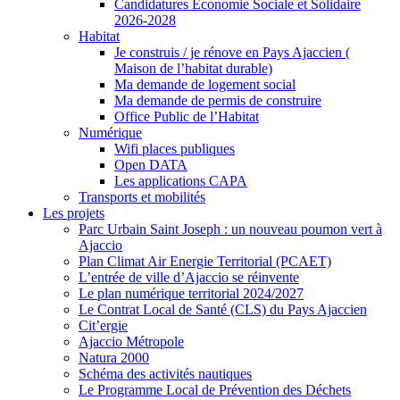
Candidatures Economie Sociale et Solidaire
2026-2028
Habitat
Je construis / je rénove en Pays Ajaccien (
Maison de l’habitat durable)
Ma demande de logement social
Ma demande de permis de construire
Office Public de l’Habitat
Numérique
Wifi places publiques
Open DATA
Les applications CAPA
Transports et mobilités
Les projets
Parc Urbain Saint Joseph : un nouveau poumon vert à
Ajaccio
Plan Climat Air Energie Territorial (PCAET)
L’entrée de ville d’Ajaccio se réinvente
Le plan numérique territorial 2024/2027
Le Contrat Local de Santé (CLS) du Pays Ajaccien
Cit’ergie
Ajaccio Métropole
Natura 2000
Schéma des activités nautiques
Le Programme Local de Prévention des Déchets