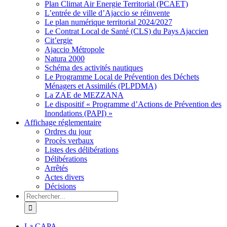
Plan Climat Air Energie Territorial (PCAET)
L’entrée de ville d’Ajaccio se réinvente
Le plan numérique territorial 2024/2027
Le Contrat Local de Santé (CLS) du Pays Ajaccien
Cit’ergie
Ajaccio Métropole
Natura 2000
Schéma des activités nautiques
Le Programme Local de Prévention des Déchets
Ménagers et Assimilés (PLPDMA)
La ZAE de MEZZANA
Le dispositif « Programme d’Actions de Prévention des
Inondations (PAPI) »
Affichage réglementaire
Ordres du jour
Procès verbaux
Listes des délibérations
Délibérations
Arrêtés
Actes divers
Décisions
Rechercher
La CAPA