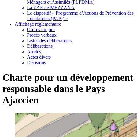
Ménagers et Assimilés (PLPDMA)
La ZAE de MEZZANA
Le dispositif « Programme d’Actions de Prévention des
Inondations (PAPI) »
Affichage réglementaire
Ordres du jour
Procès verbaux
Listes des délibérations
Délibérations
Arrêtés
Actes divers
Décisions
Charte pour un développement
responsable dans le Pays
Ajaccien
Voir
l'image
agrandie