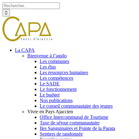
Rechercher
Skip
Facebook
Twitter
Instagram
to
content
La CAPA
Bienvenue à l’agglo
Les communes
Les élus
Les ressources humaines
Les compétences
Le SADE
Le fonctionnement
Le budget
Nos publications
Le conseil communautaire des jeunes
Vivre en Pays Ajaccien
Office Intercommunal de Tourisme
Taxe de séjour communautaire
Iles Sanguinaires et Pointe de la Parata
Sentiers de randonnée