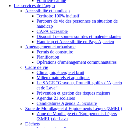
Fourrière canine
Les services de l’agglo
Accessibilité et handicap
Territoire 100% inclusif
Parcours de vie des personnes en situation de
handicap
CAPA accessible
Dispositif personnes sourdes et malentendantes
Handicap et Accessibilité en Pays Ajaccien
Aménagement et urbanisme
Permis de construire
Planification
Opérations d’aménagement communautaires
Cadre de vie
Climat, air, énergie et bruit
Milieux naturels et aquatiques
Le SAGE “Gravona, Prunelli, golfes d’Ajaccio
et de Lava”
Prévention et gestion des risques majeurs
Agendas 21 scolaires
Candidatures Agenda 21 Scolaire
Zone de Mouillage et d’Equipements Légers (ZMEL)
Zone de Mouillage et d’Equipements Légers
(ZMEL) de Lava
Déchets