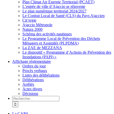
Plan Climat Air Energie Territorial (PCAET)
L’entrée de ville d’Ajaccio se réinvente
Le plan numérique territorial 2024/2027
Le Contrat Local de Santé (CLS) du Pays Ajaccien
Cit’ergie
Ajaccio Métropole
Natura 2000
Schéma des activités nautiques
Le Programme Local de Prévention des Déchets
Ménagers et Assimilés (PLPDMA)
La ZAE de MEZZANA
Le dispositif « Programme d’Actions de Prévention des
Inondations (PAPI) »
Affichage réglementaire
Ordres du jour
Procès verbaux
Listes des délibérations
Délibérations
Arrêtés
Actes divers
Décisions
Rechercher
La CAPA