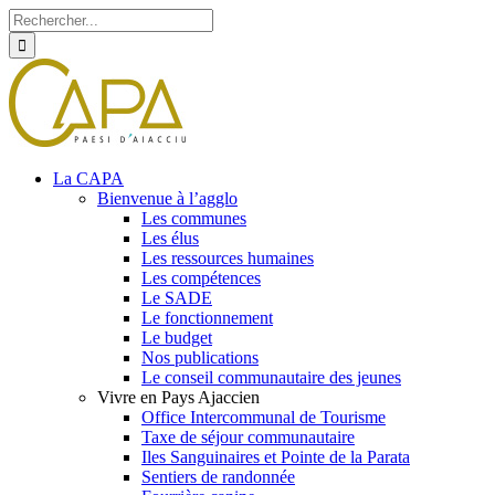
Rechercher
Skip
Facebook
Twitter
Instagram
to
content
La CAPA
Bienvenue à l’agglo
Les communes
Les élus
Les ressources humaines
Les compétences
Le SADE
Le fonctionnement
Le budget
Nos publications
Le conseil communautaire des jeunes
Vivre en Pays Ajaccien
Office Intercommunal de Tourisme
Taxe de séjour communautaire
Iles Sanguinaires et Pointe de la Parata
Sentiers de randonnée