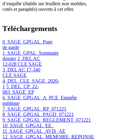
d’enquête (établis sur feuillets non mobiles,
cotés et paraphés) ouverts à cet effet.
Téléchargements
0_SAGE_GPGAL_Page
de garde
1_SAGE_GPAL_Sommaire
dossier
2_DEL AC
12-028 CLE SAGE
3_DEL AC 17-340
CLE SAGE
4_DEL_CLE_SAGE_2020-
1
5_DEL_CP_22-
083_SAGE_EP
6_SAGE_GPGAL_A_PCE_Enquête
publique
7_SAGE_GPGAL_RP_071221
8_SAGE_GPGAL_PAGD_071221
9_SAGE_GPGAL_REGLEMENT_071221
10_SAGE_GPGAL_EE_
11_SAGE_GPGAL_AVIS_AE
12_SAGE_GPGAL_MEMOIRE_REPONSE