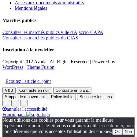
Accès aux documents administratifs
Mentions légales
Marchés publics
Consulter les marchés publics ville d'Ajaccio-CAPA
Consulter les marchés publics du CIAS
Inscription à la newletter
Copyright 2012 Avada | All Rights Reserved | Powered by
WordPress
|
Theme Fusion
Facebook
Twitter
Instagram
Toggle
Accessibilité
Sliding
Ecoutez l'article ci-joint
Bar
Area
V&B
Contraste en noir
Contraste en blanc
Stopper le mouvement
Police lisible
Souligner les liens
A
A
A
annuler l'accessibilité
Fourni par :
Nous utilisons des cookies pour vous garantir la meilleure
expérience sur notre site. Si vous continuez à utiliser ce dernier, nous
considérerons que vous acceptez l'utilisation des cookies.
Ok
Non