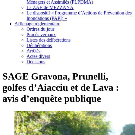
Ménagers et Assimilés (PLPDMA)
La ZAE de MEZZANA
Le dispositif « Programme d’Actions de Prévention des
Inondations (PAPI) »
Affichage réglementaire
Ordres du jour
Procès verbaux
Listes des délibérations
Délibérations
Arrêtés
Actes divers
Décisions
SAGE Gravona, Prunelli,
golfes d’Aiacciu et de Lava :
avis d’enquête publique
Voir
l'image
agrandie