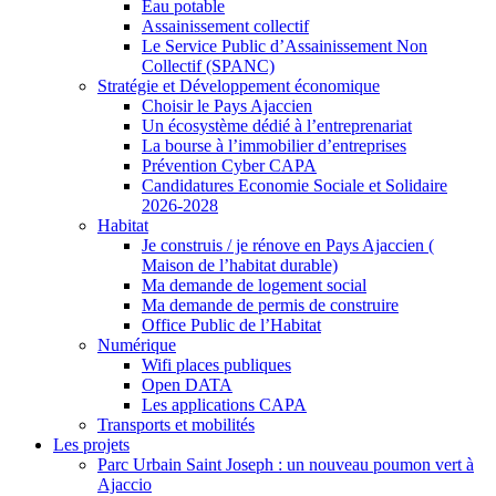
Eau potable
Assainissement collectif
Le Service Public d’Assainissement Non
Collectif (SPANC)
Stratégie et Développement économique
Choisir le Pays Ajaccien
Un écosystème dédié à l’entreprenariat
La bourse à l’immobilier d’entreprises
Prévention Cyber CAPA
Candidatures Economie Sociale et Solidaire
2026-2028
Habitat
Je construis / je rénove en Pays Ajaccien (
Maison de l’habitat durable)
Ma demande de logement social
Ma demande de permis de construire
Office Public de l’Habitat
Numérique
Wifi places publiques
Open DATA
Les applications CAPA
Transports et mobilités
Les projets
Parc Urbain Saint Joseph : un nouveau poumon vert à
Ajaccio