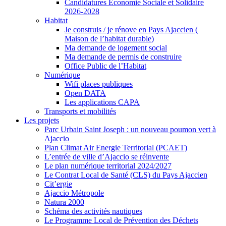
Candidatures Economie Sociale et Solidaire
2026-2028
Habitat
Je construis / je rénove en Pays Ajaccien (
Maison de l’habitat durable)
Ma demande de logement social
Ma demande de permis de construire
Office Public de l’Habitat
Numérique
Wifi places publiques
Open DATA
Les applications CAPA
Transports et mobilités
Les projets
Parc Urbain Saint Joseph : un nouveau poumon vert à
Ajaccio
Plan Climat Air Energie Territorial (PCAET)
L’entrée de ville d’Ajaccio se réinvente
Le plan numérique territorial 2024/2027
Le Contrat Local de Santé (CLS) du Pays Ajaccien
Cit’ergie
Ajaccio Métropole
Natura 2000
Schéma des activités nautiques
Le Programme Local de Prévention des Déchets