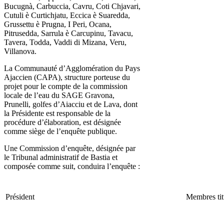
Bucugnà, Carbuccia, Cavru, Coti Chjavari,
Cutuli è Curtichjatu, Eccica è Suaredda,
Grussettu è Prugna, I Peri, Ocana,
Pitrusedda, Sarrula è Carcupinu, Tavacu,
Tavera, Todda, Vaddi di Mizana, Veru,
Villanova.
La Communauté d’Agglomération du Pays
Ajaccien (CAPA), structure porteuse du
projet pour le compte de la commission
locale de l’eau du SAGE Gravona,
Prunelli, golfes d’Aiacciu et de Lava, dont
la Présidente est responsable de la
procédure d’élaboration, est désignée
comme siège de l’enquête publique.
Une Commission d’enquête, désignée par
le Tribunal administratif de Bastia et
composée comme suit, conduira l’enquête :
Président
Membres tit