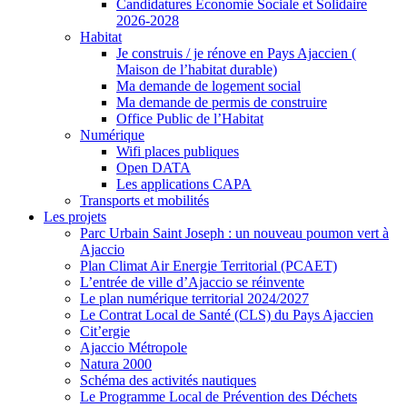
Candidatures Economie Sociale et Solidaire
2026-2028
Habitat
Je construis / je rénove en Pays Ajaccien (
Maison de l’habitat durable)
Ma demande de logement social
Ma demande de permis de construire
Office Public de l’Habitat
Numérique
Wifi places publiques
Open DATA
Les applications CAPA
Transports et mobilités
Les projets
Parc Urbain Saint Joseph : un nouveau poumon vert à
Ajaccio
Plan Climat Air Energie Territorial (PCAET)
L’entrée de ville d’Ajaccio se réinvente
Le plan numérique territorial 2024/2027
Le Contrat Local de Santé (CLS) du Pays Ajaccien
Cit’ergie
Ajaccio Métropole
Natura 2000
Schéma des activités nautiques
Le Programme Local de Prévention des Déchets