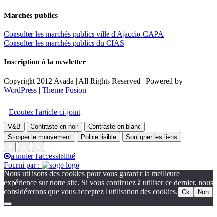
Marchés publics
Consulter les marchés publics ville d'Ajaccio-CAPA
Consulter les marchés publics du CIAS
Inscription à la newletter
Copyright 2012 Avada | All Rights Reserved | Powered by
WordPress
|
Theme Fusion
Facebook
Twitter
Instagram
Toggle
Accessibilité
Sliding
Ecoutez l'article ci-joint
Bar
Area
V&B
Contraste en noir
Contraste en blanc
Stopper le mouvement
Police lisible
Souligner les liens
A
A
A
annuler l'accessibilité
Fourni par :
Nous utilisons des cookies pour vous garantir la meilleure
expérience sur notre site. Si vous continuez à utiliser ce dernier, nous
considérerons que vous acceptez l'utilisation des cookies.
Ok
Non
Go