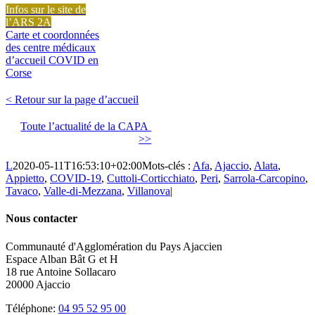
Infos sur le site de
l’ARS 2A
Carte et coordonnées
des centre médicaux
d’accueil COVID en
Corse
< Retour sur la page d’accueil
Toute l’actualité de la CAPA
>>
L
2020-05-11T16:53:10+02:00
Mots-clés :
Afa
,
Ajaccio
,
Alata
,
Appietto
,
COVID-19
,
Cuttoli-Corticchiato
,
Peri
,
Sarrola-Carcopino
,
Tavaco
,
Valle-di-Mezzana
,
Villanova
|
Nous contacter
Communauté d'Agglomération du Pays Ajaccien
Espace Alban Bât G et H
18 rue Antoine Sollacaro
20000 Ajaccio
Téléphone:
04 95 52 95 00