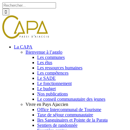
Rechercher
Skip
Facebook
Twitter
Instagram
to
content
La CAPA
Bienvenue à l’agglo
Les communes
Les élus
Les ressources humaines
Les compétences
Le SADE
Le fonctionnement
Le budget
Nos publications
Le conseil communautaire des jeunes
Vivre en Pays Ajaccien
Office Intercommunal de Tourisme
Taxe de séjour communautaire
Iles Sanguinaires et Pointe de la Parata
Sentiers de randonnée