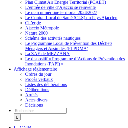
Plan Climat Air Energie Territorial (PCAET)
L’entrée de ville d’Ajaccio se réinvente
Le plan numérique territorial 2024/2027
Le Contrat Local de Santé (CLS) du Pays Ajaccien
Cit’ergie
Ajaccio Métropole
Natura 2000
Schéma des activités nautiques
Le Programme Local de Prévention des Déchets
Ménagers et Assimilés (PLPDMA)
La ZAE de MEZZANA
Le dispositif « Programme d’Actions de Prévention des
Inondations (PAPI) »
Affichage réglementaire
Ordres du jour
Procès verbaux
Listes des délibérations
Délibérations
Arrêtés
Actes divers
Décisions
Rechercher
La CAPA