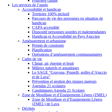
Fourrière canine
Les services de l’agglo
Accessibilité et handicap
Territoire 100% inclusif
Parcours de vie des personnes en situation de
handicap
CAPA accessible
Dispositif personnes sourdes et malentendantes
Handicap et Accessibilité en Pays Ajaccien
Aménagement et urbanisme
Permis de construire
Planification
Opérations d’aménagement communautaires
Cadre de vie
Climat, air, énergie et bruit
Milieux naturels et aquatiques
Le SAGE “Gravona, Prunelli, golfes d’Ajaccio
et de Lava”
Prévention et gestion des risques majeurs
Agendas 21 scolaires
Candidatures Agenda 21 Scolaire
Zone de Mouillage et d’Equipements Légers (ZMEL)
Zone de Mouillage et d’Equipements Légers
(ZMEL) de Lava
Déchets