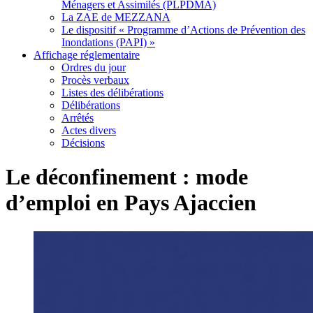
Ménagers et Assimilés (PLPDMA)
La ZAE de MEZZANA
Le dispositif « Programme d’Actions de Prévention des
Inondations (PAPI) »
Affichage réglementaire
Ordres du jour
Procès verbaux
Listes des délibérations
Délibérations
Arrêtés
Actes divers
Décisions
Le déconfinement : mode
d’emploi en Pays Ajaccien
Voir
l'image
agrandie